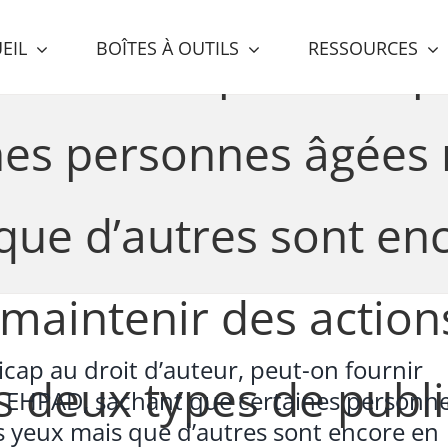
EIL
BOÎTES À OUTILS
RESSOURCES
 livres adaptés aux 
nes personnes âgées n
que d’autres sont en
maintenir des action
icap au droit d’auteur, peut-on fournir
s deux types de publi
es EHPAD, sachant que certaines personn
es yeux mais que d’autres sont encore en