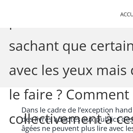
Skip
to
ACCU
peut-on fournir des
content
sachant que certai
avec les yeux mais 
le faire ? Comment 
Dans le cadre de l’exception hand
collectivement à ce
des livres adaptés aux publics d
âgées ne peuvent plus lire avec l